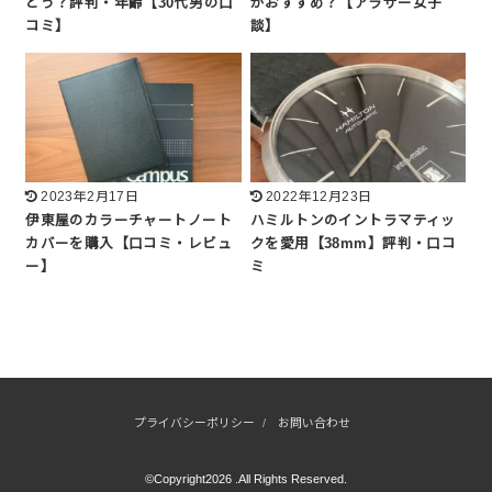
どう？評判・年齢【30代男の口
がおすすめ？【アラサー女子
コミ】
談】
2023年2月17日
2022年12月23日
伊東屋のカラーチャートノート
ハミルトンのイントラマティッ
カバーを購入【口コミ・レビュ
クを愛用【38mm】評判・口コ
ー】
ミ
プライバシーポリシー
お問い合わせ
©Copyright2026
.All Rights Reserved.